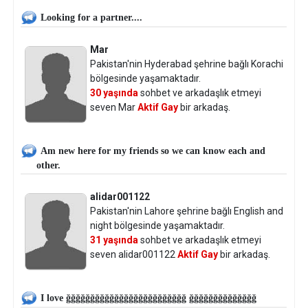
Looking for a partner....
Mar
Pakistan'nin Hyderabad şehrine bağlı Korachi
bölgesinde yaşamaktadır.
30 yaşında
sohbet ve arkadaşlık etmeyi
seven Mar
Aktif Gay
bir arkadaş.
Am new here for my friends so we can know each and
other.
alidar001122
Pakistan'nin Lahore şehrine bağlı English and
night bölgesinde yaşamaktadır.
31 yaşında
sohbet ve arkadaşlık etmeyi
seven alidar001122
Aktif Gay
bir arkadaş.
I love ğğğğğğğğğğğğğğğğğğğğğğğğğ ğğğğğğğğğğğğğğ