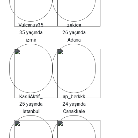
Vulcanus35
zekice
35 yaşında
26 yaşında
izmir
Adana
KasliAktif_
ap_berkkk
25 yaşında
24 yaşında
istanbul
Canakkale