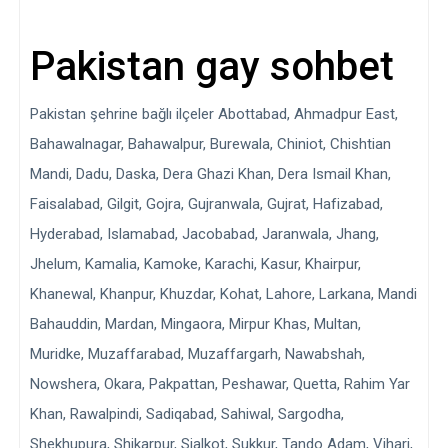
Pakistan gay sohbet
Pakistan şehrine bağlı ilçeler Abottabad, Ahmadpur East,
Bahawalnagar, Bahawalpur, Burewala, Chiniot, Chishtian
Mandi, Dadu, Daska, Dera Ghazi Khan, Dera Ismail Khan,
Faisalabad, Gilgit, Gojra, Gujranwala, Gujrat, Hafizabad,
Hyderabad, Islamabad, Jacobabad, Jaranwala, Jhang,
Jhelum, Kamalia, Kamoke, Karachi, Kasur, Khairpur,
Khanewal, Khanpur, Khuzdar, Kohat, Lahore, Larkana, Mandi
Bahauddin, Mardan, Mingaora, Mirpur Khas, Multan,
Muridke, Muzaffarabad, Muzaffargarh, Nawabshah,
Nowshera, Okara, Pakpattan, Peshawar, Quetta, Rahim Yar
Khan, Rawalpindi, Sadiqabad, Sahiwal, Sargodha,
Shekhupura, Shikarpur, Sialkot, Sukkur, Tando Adam, Vihari,