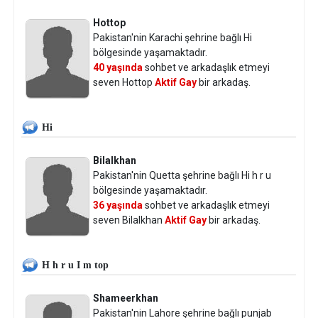
Hottop
Pakistan'nin Karachi şehrine bağlı Hi
bölgesinde yaşamaktadır.
40 yaşında
sohbet ve arkadaşlık etmeyi
seven Hottop
Aktif Gay
bir arkadaş.
Hi
Bilalkhan
Pakistan'nin Quetta şehrine bağlı Hi h r u
bölgesinde yaşamaktadır.
36 yaşında
sohbet ve arkadaşlık etmeyi
seven Bilalkhan
Aktif Gay
bir arkadaş.
H h r u I m top
Shameerkhan
Pakistan'nin Lahore şehrine bağlı punjab