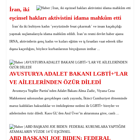
İran, iki
eşcinsel hakları aktivistini idama mahkûm etti
İran´da iki lezbiyen kadın ´yeryüzünde fesat çıkarmak´ ve insan kaçakçılığı
yapmak suçlamalarıyla idama mahkûm edildi. İran’ın resmi devlet haber ajansı
IRNA, aktivistlerin genç kadın ve kızları eğitim ve iş fırsatları vaat ederek ülke
dışına kaçırdığını, böylece kurbanlarının birçoğunun intihar ...
AVUSTURYA ADALET BAKANI LGBTİ+’LAR
VE AİLELERİNDEN ÖZÜR DİLEDİ
Avusturya Yeşiller Partisi’nden Adalet Bakanı Alma Zadic, Viyana Ceza
Mahkemesi salonundan gerçekleşen canlı yayında, İkinci Cumhuriyet döneminde
maruz kaldıkları haksızlıklar ve ötekileştirme nedeni ile LGBTİ+ bireyler ve
ailelerinden özür diledi. Kaos GL’den Anıl Üver’in aktarımına göre, canlı ...
ABD BAŞKANI JOE BIDEN: FEDERAL