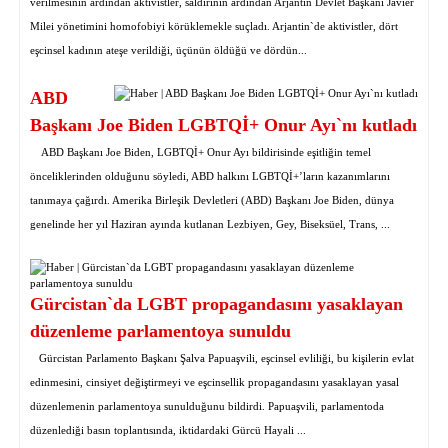
verilmesinin ardından aktivistler, saldırının ardından Arjantin Devlet Başkanı Javier
Milei yönetimini homofobiyi körüklemekle suçladı. Arjantin`de aktivistler, dört
eşcinsel kadının ateşe verildiği, üçünün öldüğü ve dördün...
ABD
Başkanı Joe Biden LGBTQİ+ Onur Ayı`nı kutladı
ABD Başkanı Joe Biden, LGBTQİ+ Onur Ayı bildirisinde eşitliğin temel
önceliklerinden olduğunu söyledi, ABD halkını LGBTQİ+’ların kazanımlarını
tanımaya çağırdı. Amerika Birleşik Devletleri (ABD) Başkanı Joe Biden, dünya
genelinde her yıl Haziran ayında kutlanan Lezbiyen, Gey, Biseksüel, Trans, ...
Gürcistan`da LGBT propagandasını yasaklayan
düzenleme parlamentoya sunuldu
Gürcistan Parlamento Başkanı Şalva Papuaşvili, eşcinsel evliliği, bu kişilerin evlat
edinmesini, cinsiyet değiştirmeyi ve eşcinsellik propagandasını yasaklayan yasal
düzenlemenin parlamentoya sunulduğunu bildirdi. Papuaşvili, parlamentoda
düzenlediği basın toplantısında, iktidardaki Gürcü Hayali ...