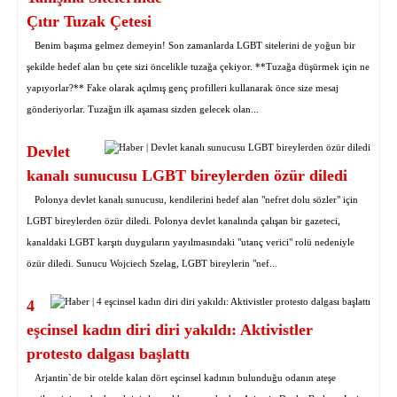
Çıtır Tuzak Çetesi
Benim başıma gelmez demeyin! Son zamanlarda LGBT sitelerini de yoğun bir
şekilde hedef alan bu çete sizi öncelikle tuzağa çekiyor. **Tuzağa düşürmek için ne
yapıyorlar?** Fake olarak açılmış genç profilleri kullanarak önce size mesaj
gönderiyorlar. Tuzağın ilk aşaması sizden gelecek olan...
Devlet
kanalı sunucusu LGBT bireylerden özür diledi
Polonya devlet kanalı sunucusu, kendilerini hedef alan "nefret dolu sözler" için
LGBT bireylerden özür diledi. Polonya devlet kanalında çalışan bir gazeteci,
kanaldaki LGBT karşıtı duyguların yayılmasındaki "utanç verici" rolü nedeniyle
özür diledi. Sunucu Wojciech Szelag, LGBT bireylerin "nef...
4
eşcinsel kadın diri diri yakıldı: Aktivistler
protesto dalgası başlattı
Arjantin`de bir otelde kalan dört eşcinsel kadının bulunduğu odanın ateşe