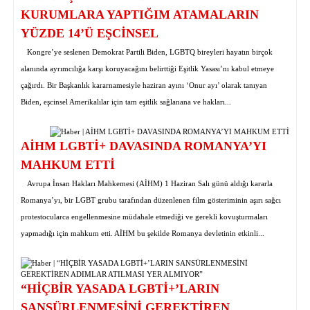
KURUMLARA YAPTIĞIM ATAMALARIN
YÜZDE 14’Ü EŞCİNSEL
Kongre’ye seslenen Demokrat Partili Biden, LGBTQ bireyleri hayatın birçok
alanında ayrımcılığa karşı koruyacağını belirttiği Eşitlik Yasası’nı kabul etmeye
çağırdı. Bir Başkanlık kararnamesiyle haziran ayını ‘Onur ayı’ olarak tanıyan
Biden, eşcinsel Amerikalılar için tam eşitlik sağlanana ve hakları...
AİHM LGBTİ+ DAVASINDA ROMANYA’YI
MAHKUM ETTİ
Avrupa İnsan Hakları Mahkemesi (AİHM) 1 Haziran Salı günü aldığı kararla
Romanya’yı, bir LGBT grubu tarafından düzenlenen film gösteriminin aşırı sağcı
protestocularca engellenmesine müdahale etmediği ve gerekli kovuşturmaları
yapmadığı için mahkum etti. AİHM bu şekilde Romanya devletinin etkinli...
“HİÇBİR YASADA LGBTİ+’LARIN
SANSÜRLENMESİNİ GEREKTİREN